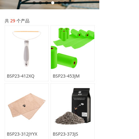
共
29
个产品
BSP23-412XQ
BSP23-453JM
BSP23-312JYYX
BSP23-373JS