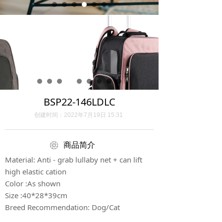
BSP22-146LDLC
创建时间：
2022年7月19日
15:31
ꁵ
商品简介
Material: Anti - grab lullaby net + can lift
high elastic cation
Color :As shown
Size :40*28*39cm
Breed Recommendation: Dog/Cat