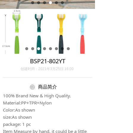
BSP21-802YT
创建时间：
2021年3月25日
16:00
ꁵ
商品简介
100% Brand New & High Quality.
Material:PP+TPR+Nylon
Color:As shown
size:As shown
package: 1 pc
Item Measure by hand, it could be a little