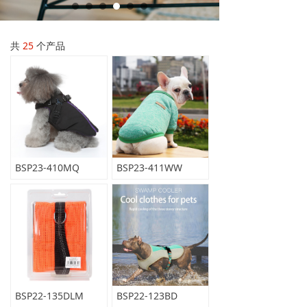
共
25
个产品
BSP23-410MQ
BSP23-411WW
BSP22-135DLM
BSP22-123BD